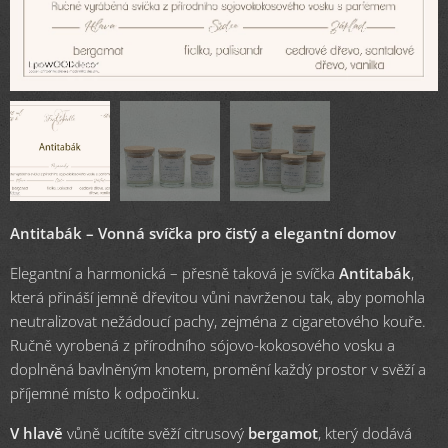
Antitabák – Vonná svíčka pro čistý a elegantní domov
Elegantní a harmonická – přesně taková je svíčka
Antitabák
,
která přináší jemně dřevitou vůni navrženou tak, aby pomohla
neutralizovat nežádoucí pachy, zejména z cigaretového kouře.
Ručně vyrobená z přírodního sójovo-kokosového vosku a
doplněná bavlněným knotem, promění každý prostor v svěží a
příjemné místo k odpočinku.
V hlavě
vůně ucítíte svěží citrusový
bergamot
, který dodává