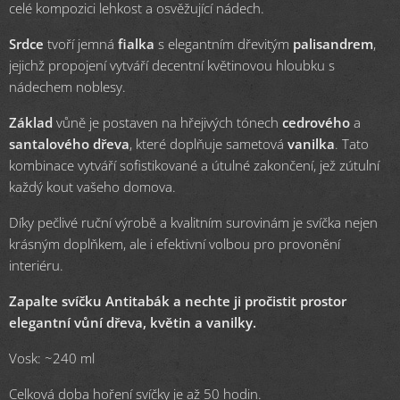
celé kompozici lehkost a osvěžující nádech.
Srdce
tvoří jemná
fialka
s elegantním dřevitým
palisandrem
,
jejichž propojení vytváří decentní květinovou hloubku s
nádechem noblesy.
Základ
vůně je postaven na hřejivých tónech
cedrového
a
santalového dřeva
, které doplňuje sametová
vanilka
. Tato
kombinace vytváří sofistikované a útulné zakončení, jež zútulní
každý kout vašeho domova.
Díky pečlivé ruční výrobě a kvalitním surovinám je svíčka nejen
krásným doplňkem, ale i efektivní volbou pro provonění
interiéru.
Zapalte svíčku Antitabák a nechte ji pročistit prostor
elegantní vůní dřeva, květin a vanilky.
Vosk: ~240 ml
Celková doba hoření svíčky je až 50 hodin.