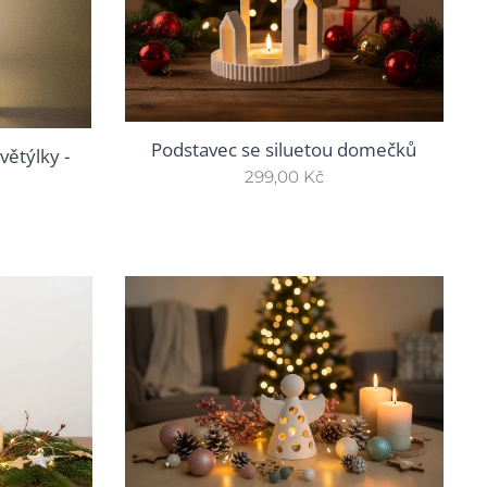
Podstavec se siluetou domečků
ětýlky -
299,00
Kč