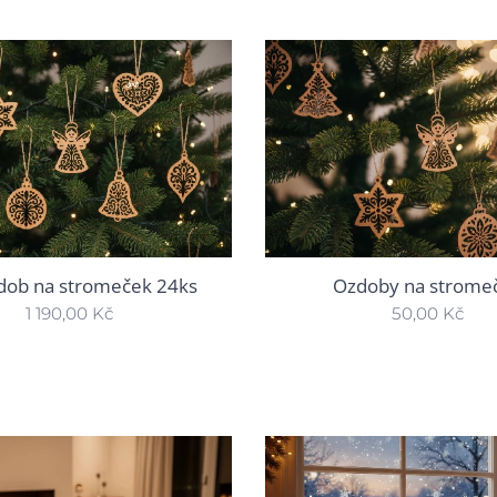
dob na stromeček 24ks
Ozdoby na strome
1 190,00
Kč
50,00
Kč