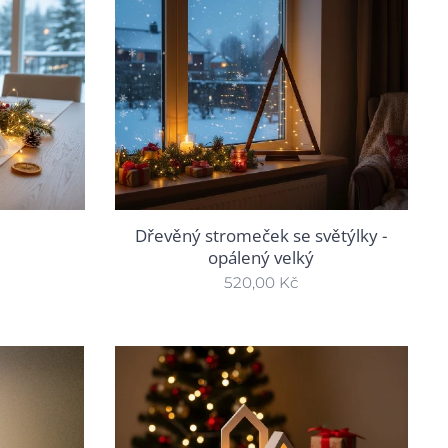
u
Dřevěný stromeček se světýlky -
opálený velký
520,00
Kč