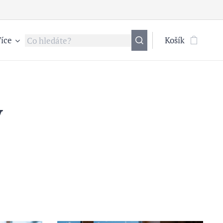
íce
Košík
y