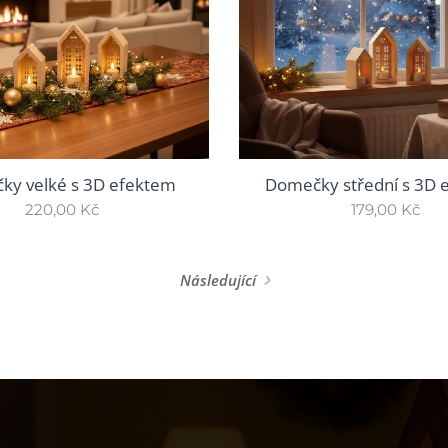
ky velké s 3D efektem
Domečky střední s 3D 
220,00
Kč
179,00
Kč
Následující