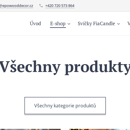
o@epowooddecor.cz
+420 720 573 864
Úvod
E-shop
Svíčky FiaCandle
V
Všechny produkt
Všechny kategorie produktů