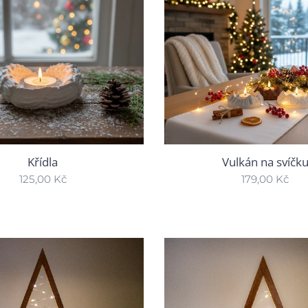
Křídla
Vulkán na svíčk
125,00
Kč
179,00
Kč