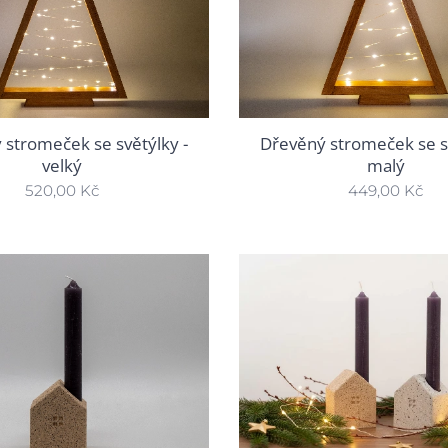
Dřevěný stromeček se sv
 stromeček se světýlky -
malý
velký
449,00
Kč
520,00
Kč