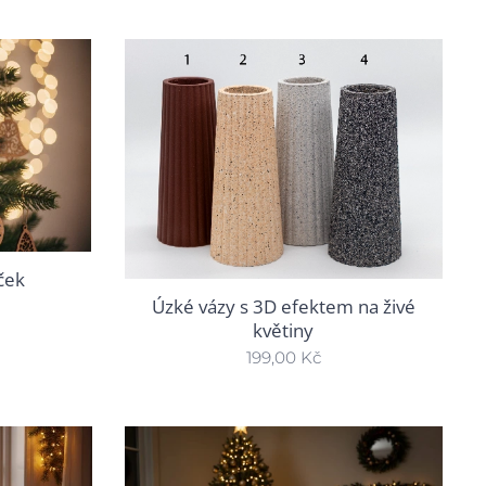
ček
Úzké vázy s 3D efektem na živé
květiny
199,00
Kč