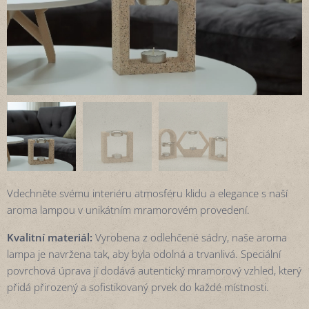
Vdechněte svému interiéru atmosféru klidu a elegance s naší
aroma lampou v unikátním mramorovém provedení.
Kvalitní materiál:
Vyrobena z odlehčené sádry, naše aroma
lampa je navržena tak, aby byla odolná a trvanlivá. Speciální
povrchová úprava jí dodává autentický mramorový vzhled, který
přidá přirozený a sofistikovaný prvek do každé místnosti.