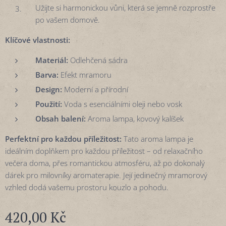
Užijte si harmonickou vůni, která se jemně rozprostře
po vašem domově.
Klíčové vlastnosti:
Materiál:
Odlehčená sádra
Barva:
Efekt mramoru
Design:
Moderní a přírodní
Použití:
Voda s esenciálními oleji nebo vosk
Obsah balení:
Aroma lampa, kovový kalíšek
Perfektní pro každou příležitost:
Tato aroma lampa je
ideálním doplňkem pro každou příležitost – od relaxačního
večera doma, přes romantickou atmosféru, až po dokonalý
dárek pro milovníky aromaterapie. Její jedinečný mramorový
vzhled dodá vašemu prostoru kouzlo a pohodu.
420,00
Kč