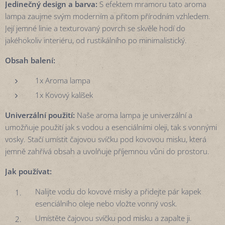
Jedinečný design a barva:
S efektem mramoru tato aroma
lampa zaujme svým moderním a přitom přírodním vzhledem.
Její jemné linie a texturovaný povrch se skvěle hodí do
jakéhokoliv interiéru, od rustikálního po minimalistický.
Obsah balení:
1x Aroma lampa
1x Kovový kalíšek
Univerzální použití:
Naše aroma lampa je univerzální a
umožňuje použití jak s vodou a esenciálními oleji, tak s vonnými
vosky. Stačí umístit čajovou svíčku pod kovovou misku, která
jemně zahřívá obsah a uvolňuje příjemnou vůni do prostoru.
Jak používat:
Nalijte vodu do kovové misky a přidejte pár kapek
esenciálního oleje nebo vložte vonný vosk.
Umístěte čajovou svíčku pod misku a zapalte ji.