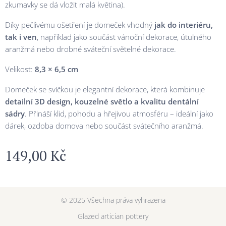
zkumavky se dá vložit malá květina).
Díky pečlivému ošetření je domeček vhodný
jak do interiéru,
tak i ven
, například jako součást vánoční dekorace, útulného
aranžmá nebo drobné sváteční světelné dekorace.
Velikost:
8,3 × 6,5 cm
Domeček se svíčkou je elegantní dekorace, která kombinuje
detailní 3D design, kouzelné světlo a kvalitu dentální
sádry
. Přináší klid, pohodu a hřejivou atmosféru – ideální jako
dárek, ozdoba domova nebo součást svátečního aranžmá.
149,00
Kč
© 2025 Všechna práva vyhrazena
Glazed artician pottery