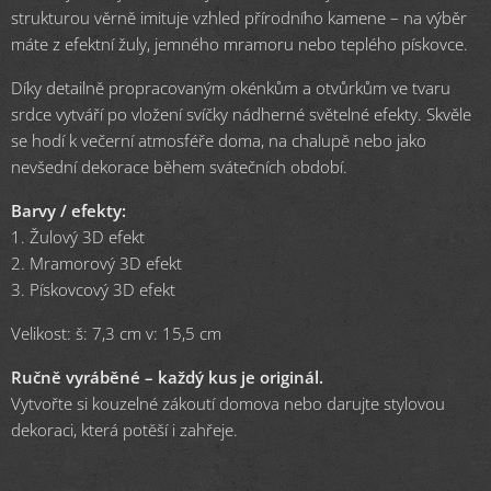
strukturou věrně imituje vzhled přírodního kamene – na výběr
máte z efektní žuly, jemného mramoru nebo teplého pískovce.
Díky detailně propracovaným okénkům a otvůrkům ve tvaru
srdce vytváří po vložení svíčky nádherné světelné efekty. Skvěle
se hodí k večerní atmosféře doma, na chalupě nebo jako
nevšední dekorace během svátečních období.
Barvy / efekty:
1. Žulový 3D efekt
2. Mramorový 3D efekt
3. Pískovcový 3D efekt
Velikost: š: 7,3 cm v: 15,5 cm
Ručně vyráběné – každý kus je originál.
Vytvořte si kouzelné zákoutí domova nebo darujte stylovou
dekoraci, která potěší i zahřeje.