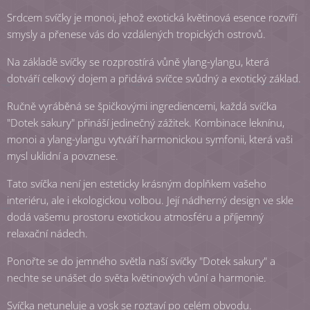
Srdcem svíčky je monoi, jehož exotická květinová esence rozvíří
smysly a přenese vás do vzdálených tropických ostrovů.
Na základě svíčky se rozprostírá vůně ylang-ylangu, která
dotváří celkový dojem a přidává svíčce svůdný a exotický základ.
Ručně vyráběná se špičkovými ingrediencemi, každá svíčka
"Dotek sakury" přináší jedinečný zážitek. Kombinace leknínu,
monoi a ylang-ylangu vytváří harmonickou symfonii, která vaši
mysl uklidní a povznese.
Tato svíčka není jen esteticky krásným doplňkem vašeho
interiéru, ale i ekologickou volbou. Její nádherný design ve skle
dodá vašemu prostoru exotickou atmosféru a příjemný
relaxační nádech.
Ponořte se do jemného světla naší svíčky "Dotek sakury" a
nechte se unášet do světa květinových vůní a harmonie.
Svíčka netuneluje a vosk se roztaví po celém obvodu.