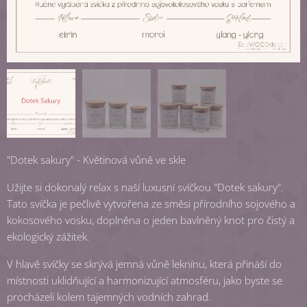
"Dotek sakury" - Květinová vůně ve skle
Užijte si dokonalý relax s naší luxusní svíčkou "Dotek sakury".
Tato svíčka je pečlivě vytvořena ze směsi přírodního sojového a
kokosového vosku, doplněna o jeden bavlněný knot pro čistý a
ekologický zážitek.
V hlavě svíčky se skrývá jemná vůně leknínu, která přináší do
místnosti uklidňující a harmonizující atmosféru, jako byste se
procházeli kolem tajemných vodních zahrad.