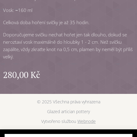
Vosk:
~
160 ml
Celková doba hoření svíčky je až 35 hodin.
Doporučujeme svíčku nechat hořet jen tak dlouho, dokud se
neroztaví vosk maximálně do hloubky 1 - 2 cm. Než svíčku
zapálíte, vždy zkraťte knot na 0,5 cm, plamen by neměl být příliš
velký.
280,00
Kč
© 2025 Všechna práva vyhrazena
Glazed artician pottery
Vytvořeno službou
Webnode