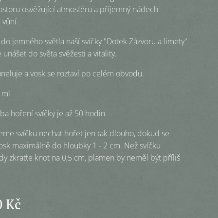
storu osvěžující atmosféru a příjemný nádech
 vůní.
 do jemného světla naší svíčky "Dotek Zázvoru a limety"
 unášet do světa svěžesti a vitality.
uneluje a vosk se roztaví po celém obvodu.
 ml
ba hoření svíčky je až 50 hodin.
me svíčku nechat hořet jen tak dlouho, dokud se
vosk maximálně do hloubky 1 - 2 cm. Než svíčku
ždy zkraťte knot na 0,5 cm, plamen by neměl být příliš
0
Kč