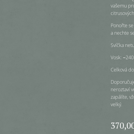
vašemu pro
citrusových
Ponořte se
a nechte se
Svíčka net
Vosk:
~
240
Celková do
Doporučuje
neroztaví 
zapálíte, v
velký.
370,0