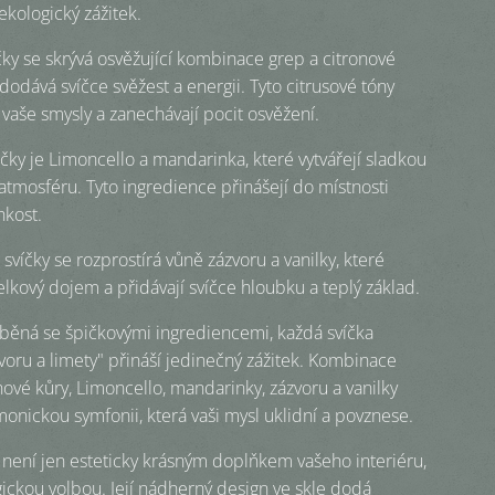
 ekologický zážitek.
čky se skrývá osvěžující kombinace grep a citronové
 dodává svíčce svěžest a energii. Tyto citrusové tóny
 vaše smysly a zanechávají pocit osvěžení.
čky je Limoncello a mandarinka, které vytvářejí sladkou
atmosféru. Tyto ingredience přinášejí do místnosti
hkost.
svíčky se rozprostírá vůně zázvoru a vanilky, které
elkový dojem a přidávají svíčce hloubku a teplý základ.
běná se špičkovými ingrediencemi, každá svíčka
voru a limety" přináší jedinečný zážitek. Kombinace
nové kůry, Limoncello, mandarinky, zázvoru a vanilky
monickou symfonii, která vaši mysl uklidní a povznese.
a není jen esteticky krásným doplňkem vašeho interiéru,
gickou volbou. Její nádherný design ve skle dodá