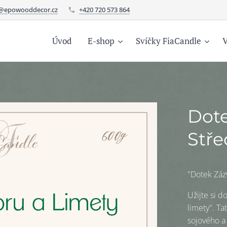
o@epowooddecor.cz
+420 720 573 864
Úvod
E-shop
Svíčky FiaCandle
V
Dote
Stře
"Dotek Zázv
Užijte si d
limety". Ta
sojového a