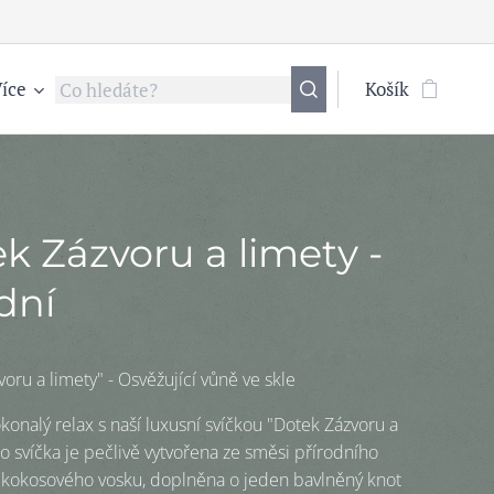
íce
Košík
k Zázvoru a limety -
dní
oru a limety" - Osvěžující vůně ve skle
okonalý relax s naší luxusní svíčkou "Dotek Zázvoru a
to svíčka je pečlivě vytvořena ze směsi přírodního
 kokosového vosku, doplněna o jeden bavlněný knot