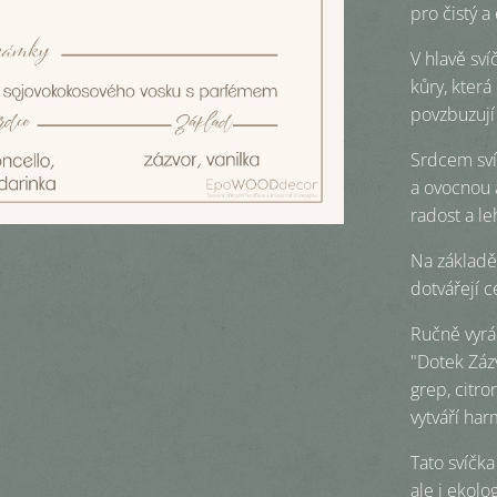
pro čistý a
V hlavě sví
kůry, která
povzbuzují
Srdcem sví
a ovocnou 
radost a le
Na základě 
dotvářejí c
Ručně vyrá
"Dotek Záz
grep, citro
vytváří har
Tato svíčk
ale i ekolo