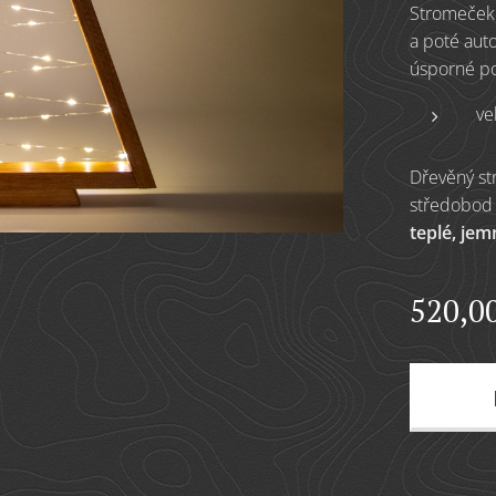
Stromeček
a poté aut
úsporné po
ve
Dřevěný st
středobod 
teplé, jem
520,0