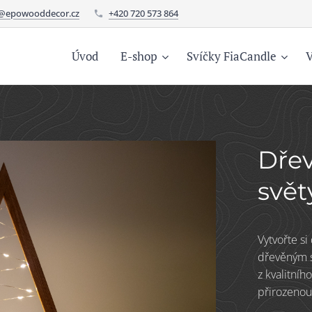
o@epowooddecor.cz
+420 720 573 864
Úvod
E-shop
Svíčky FiaCandle
V
Dře
svět
Vytvořte s
dřevěným s
z kvalitníh
přirozenou