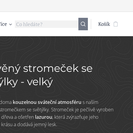
íce
Košík
věný stromeček se
ýlky - velký
i doma
kouzelnou sváteční atmosféru
s naším
tromečkem se světýlky. Stromeček je pečlivě vyroben
o dřeva a ošetřen
lazurou
, která zvýrazňuje jeho
 krásu a dodává jemný lesk.