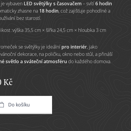
 je vybaven
LED světýlky s časovačem
– svítí
6 hodin
omaticky zhasne na
18 hodin
, což zajišťuje pohodlné a
užívání bez starostí.
likost :výška 35,5 cm × šířka 24,5 cm × hloubka 3 cm
romeček se světýlky je ideální
pro interiér
, jako
vánoční dekorace, na poličku, okno nebo stůl, a přináší
né světlo a sváteční atmosféru
do každého domova.
0
Kč
Do košíku