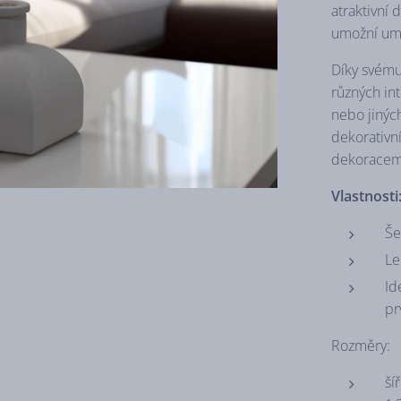
atraktivní 
umožní umís
Díky svému
různých in
nebo jiných
dekorativn
dekoracem
Vlastnosti
Še
Le
Id
pr
Rozměry:
ší