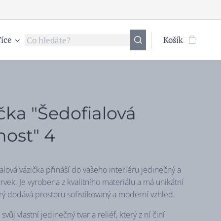
íce
Košík
čka "Šedofialová
ost" 4
alová vázička přináší do vašeho interiéru jedinečný a
rvek. Je vyrobena z kvalitního materiálu a má unikátní
erý dodává prostoru sofistikovaný a moderní vzhled.
vůj vlastní jedinečný tvar a reliéf, který z ní činí