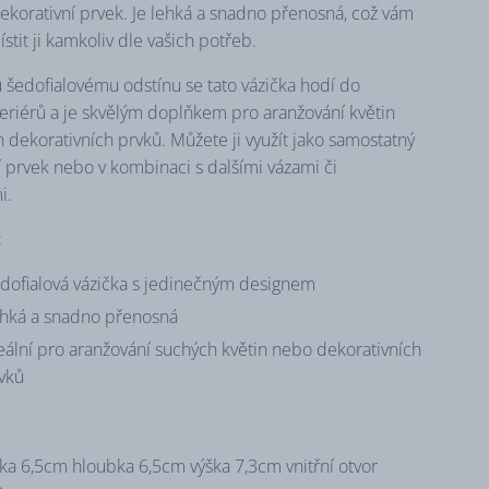
dekorativní prvek. Je lehká a snadno přenosná, což vám
tit ji kamkoliv dle vašich potřeb.
 šedofialovému odstínu se tato vázička hodí do
teriérů a je skvělým doplňkem pro aranžování květin
 dekorativních prvků. Můžete ji využít jako samostatný
í prvek nebo v kombinaci s dalšími vázami či
i.
:
dofialová vázička s jedinečným designem
hká a snadno přenosná
eální pro aranžování suchých květin nebo dekorativních
vků
řka 6,5cm hloubka 6,5cm výška 7,3cm vnitřní otvor