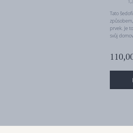
1,
Tato šedof
způsobem, 
prvek. Je t
svůj domov 
110,0