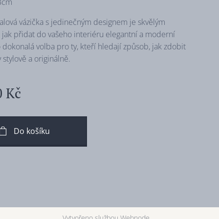
3cm
ialová vázička s jedinečným designem je skvělým
jak přidat do vašeho interiéru elegantní a moderní
o dokonalá volba pro ty, kteří hledají způsob, jak zdobit
stylově a originálně.
0
Kč
Do košíku
Vytvořeno službou
Webnode