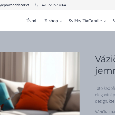
o@epowooddecor.cz
+420 720 573 864
Úvod
E-shop
Svíčky FiaCandle
V
Vázi
jemn
Tato šedofi
elegantní p
design, kt
Vázička má s