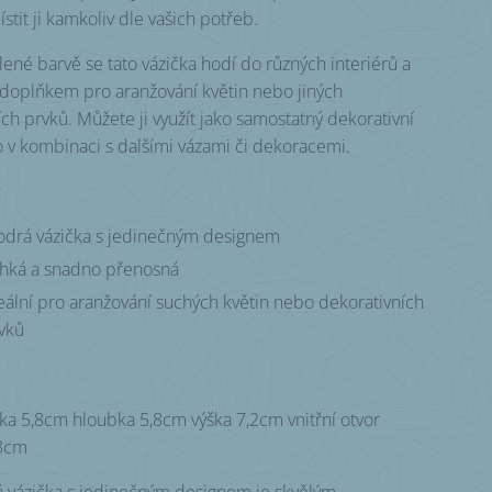
tit ji kamkoliv dle vašich potřeb.
lené barvě se tato vázička hodí do různých interiérů a
 doplňkem pro aranžování květin nebo jiných
ch prvků. Můžete ji využít jako samostatný dekorativní
 v kombinaci s dalšími vázami či dekoracemi.
:
drá vázička s jedinečným designem
hká a snadno přenosná
eální pro aranžování suchých květin nebo dekorativních
vků
řka 5,8cm hloubka 5,8cm výška 7,2cm vnitřní otvor
3cm