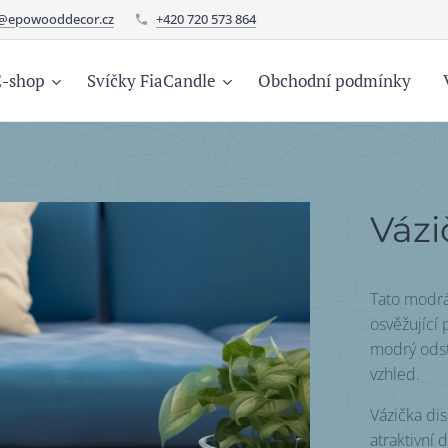
o@epowooddecor.cz
+420 720 573 864
E-shop
Svíčky FiaCandle
Obchodní podmínky
Vázi
Tato modrá
osvěžující 
modrý odst
vzhled.
Vázička di
atraktivní 