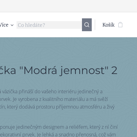
Více
Košík
čka "Modrá jemnost" 2
 vázička přináší do vašeho interiéru jedinečný a
prvek. Je vyrobena z kvalitního materiálu a má svěží
ín, který dodává prostoru příjemnou atmosféru a živý
sponuje jedinečným designem a reliéfem, který z ní činí
dekorativní prvek. Je lehká a snadno přenosná, což vám