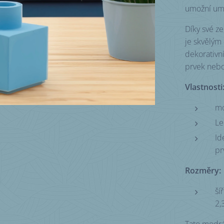
umožní umís
Díky své ze
je skvělým
dekorativní
prvek nebo
Vlastnosti
mo
Le
Id
pr
Rozměry:
ší
2,