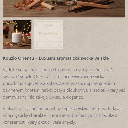
Kouzlo Orientu – Luxusní aromatická svíčka ve skle
Vydejte se na exotickou cestu plnou smyslných vůní s naší
svíčkou "Kouzlo Orientu". Tato ručně vyrobená svíčka z
přírodního sojového a kokosového vosku, doplněná jedním
bavlněným knotem, nabízí čistý a dlouhotrvající zážitek, který váš
domov zahalí do závoje luxusu a elegance.
V hlavě svíčky září jantar, jehož teplé, pryskyřičné tóny dodávají
vůni mystický charakter. Tento akord přináší pocit hloubky a
vznešenosti, který okouzlí vaše smysly.