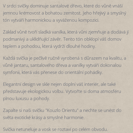
V srdci svíčky dominuje santalové dřevo, které do vůně vnáší
jemnou krémovost a bohatou zemitost. Jeho hřejivý a smyslný
tón vytváří harmonickou a vyváženou kompozici.
Základ vůně tvoří sladká vanilka, která vůni zjemňuje a dodává jí
podmanivý a uklidňující závěr. Tento tón obklopí váš domov
teplem a pohodou, která vydrží dlouhé hodiny.
Každá svíčka je pečlivě ručně vyrobená s důrazem na kvalitu, a
vůně jantaru, santalového dřeva a vanilky vytváří dokonalou
symfonii, která vás přenese do orientální pohádky.
Elegantní design ve skle nejen doplní váš interiér, ale také
představuje ekologickou volbu. Vytvořte si doma atmosféru
plnou luxusu a pohody.
Zapalte si naši svíčku "Kouzlo Orientu" a nechte se unést do
světa exotické krásy a smyslné harmonie.
Svíčka netuneluje a vosk se roztaví po celém obvodu.