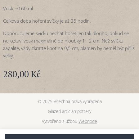
Vosk: ~160 ml
Celková doba hoření svíčky je až 35 hodin.
Doporučujeme svíčku nechat hořet jen tak dlouho, dokud se
neroztaví vosk maximálně do hloubky 1 - 2 cm. Než svíčku
zapálíte, vždy zkraťte knot na 0,5 cm, plamen by neměl být příliš
velký.
280,00
Kč
© 2025 Všechna práva vyhrazena
Glazed artician pottery
Vytvořeno službou
Webnode