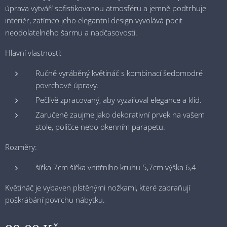
úprava vytváří sofistikovanou atmosféru a jemně podtrhuje
interiér, zatímco jeho elegantní design vyvolává pocit
neodolatelného šarmu a nadčasovosti.
Hlavní vlastnosti:
Ručně vyráběný květináč s kombinací šedomodré
povrchové úpravy.
Pečlivě zpracovaný, aby vyzařoval elegance a klid.
Zaručeně zaujme jako dekorativní prvek na vašem
stole, poličce nebo okenním parapetu.
Rozměry:
šířka 7cm šířka vnitřního kruhu 5,7cm výška 6,4
Květináč je vybaven plstěnými nožkami, které zabraňují
poškrábání povrchu nábytku.