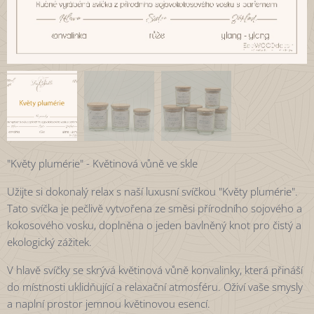
"Květy plumérie" - Květinová vůně ve skle
Užijte si dokonalý relax s naší luxusní svíčkou "Květy plumérie".
Tato svíčka je pečlivě vytvořena ze směsi přírodního sojového a
kokosového vosku, doplněna o jeden bavlněný knot pro čistý a
ekologický zážitek.
V hlavě svíčky se skrývá květinová vůně konvalinky, která přináší
do místnosti uklidňující a relaxační atmosféru. Oživí vaše smysly
a naplní prostor jemnou květinovou esencí.