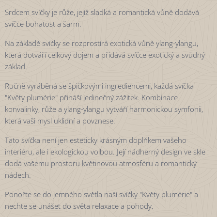
Srdcem svíčky je růže, jejíž sladká a romantická vůně dodává
svíčce bohatost a šarm.
Na základě svíčky se rozprostírá exotická vůně ylang-ylangu,
která dotváří celkový dojem a přidává svíčce exotický a svůdný
základ.
Ručně vyráběná se špičkovými ingrediencemi, každá svíčka
"Květy plumérie" přináší jedinečný zážitek. Kombinace
konvalinky, růže a ylang-ylangu vytváří harmonickou symfonii,
která vaši mysl uklidní a povznese.
Tato svíčka není jen esteticky krásným doplňkem vašeho
interiéru, ale i ekologickou volbou. Její nádherný design ve skle
dodá vašemu prostoru květinovou atmosféru a romantický
nádech.
Ponořte se do jemného světla naší svíčky "Květy plumérie" a
nechte se unášet do světa relaxace a pohody.