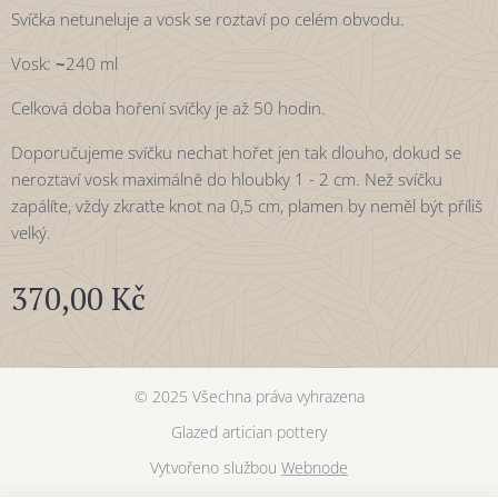
Svíčka netuneluje a vosk se roztaví po celém obvodu.
Vosk:
~
240 ml
Celková doba hoření svíčky je až 50 hodin.
Doporučujeme svíčku nechat hořet jen tak dlouho, dokud se
neroztaví vosk maximálně do hloubky 1 - 2 cm. Než svíčku
zapálíte, vždy zkraťte knot na 0,5 cm, plamen by neměl být příliš
velký.
370,00
Kč
© 2025 Všechna práva vyhrazena
Glazed artician pottery
Vytvořeno službou
Webnode