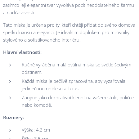
zatímco její elegantní tvar vyvolává pocit neodolatelného šarmu
a nadčasovosti.
Tato miska je určena pro ty, kteří chtějí přidat do svého domova
špetku luxusu a eleganci. Je ideálním doplňkem pro milovníky
stylového a sofistikovaného interiéru.
Hlavní vlastnosti:
Ručně vyráběná malá oválná miska se světle šedivým
odstínem.
Každá miska je pečlivě zpracována, aby vyzařovala
jedinečnou noblesu a luxus.
Zaujme jako dekorativní klenot na vašem stole, poličce
nebo komodě.
Rozměry:
Výška: 4,2 cm
Šířka: 8,5 cm