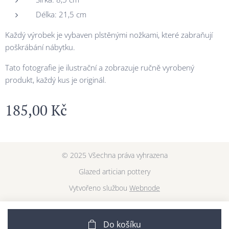
Délka: 21,5 cm
Každý výrobek je vybaven plstěnými nožkami, které zabraňují
poškrábání nábytku.
Tato fotografie je ilustrační a zobrazuje ručně vyrobený
produkt, každý kus je originál.
185,00
Kč
© 2025 Všechna práva vyhrazena
Glazed artician pottery
Vytvořeno službou
Webnode
Do košíku