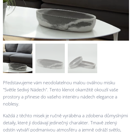
Představujeme vám neodolatelnou malou oválnou misku
"Světle šedivý Nádech". Tento klenot okamžitě okouzlí vaše
prostory a přinese do vašeho interiéru nádech elegance a
noblesy.
Každá z těchto misek je ručně vyráběna a zdobena důmyslnými
detaily, které jí dodávají jedinečný charakter. Tmavě zelený
odstín vytváří podmanivou atmosféru a jemně odráží světlo,