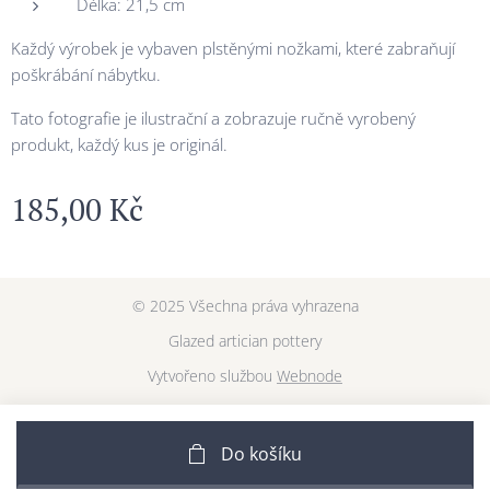
Délka: 21,5 cm
Každý výrobek je vybaven plstěnými nožkami, které zabraňují
poškrábání nábytku.
Tato fotografie je ilustrační a zobrazuje ručně vyrobený
produkt, každý kus je originál.
185,00
Kč
© 2025 Všechna práva vyhrazena
Glazed artician pottery
Vytvořeno službou
Webnode
Do košíku