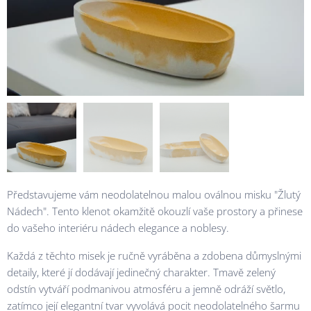
Představujeme vám neodolatelnou malou oválnou misku "Žlutý
Nádech". Tento klenot okamžitě okouzlí vaše prostory a přinese
do vašeho interiéru nádech elegance a noblesy.
Každá z těchto misek je ručně vyráběna a zdobena důmyslnými
detaily, které jí dodávají jedinečný charakter. Tmavě zelený
odstín vytváří podmanivou atmosféru a jemně odráží světlo,
zatímco její elegantní tvar vyvolává pocit neodolatelného šarmu