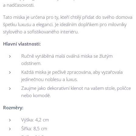
a nadčasovosti.
Tato miska je určena pro ty, kteří chtějí přidat do svého domova
špetku luxusu a eleganci. Je ideálním doplňkem pro milovníky
stylového a sofistikovaného interiéru.
Hlavní vlastnosti:
Ručně vyráběná malá oválná miska se žlutým
odstínem.
Každá miska je pečlivě zpracována, aby vyzařovala
jedinečnou noblesu a luxus.
Zaujme jako dekorativní klenot na vašem stole, poličce
nebo komodě.
Rozměry:
Výška: 4,2 cm
Šířka: 8,5 cm