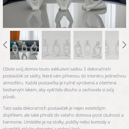
Oživte svůj domov touto exkluzivní sadou 3 dekoračních
postaviček ze sádry, které vám přinesou do interiéru jedinečnou
atmosféru. Každá postavička je ručně vyrobená a ošetřená
bezbarvým lakem, aby vydržela dlouho a zachovala si svůj
půvab.
Tato sada dekoračních postaviček je nejen estetickým
doplňkem, ale také přináší do vašeho domova pocit útulnosti a
harmonie. Umístěte je na stolky, poličky nebo komody a
okamžitě získáte elegantní a stylový look.