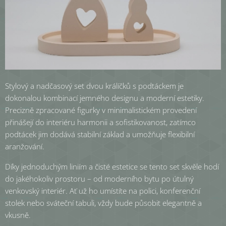
Stylový a nadčasový set dvou králíčků s podtáckem je
dokonalou kombinací jemného designu a moderní estetiky.
Precizně zpracované figurky v minimalistickém provedení
přinášejí do interiéru harmonii a sofistikovanost, zatímco
podtácek jim dodává stabilní základ a umožňuje flexibilní
aranžování.
Díky jednoduchým liniím a čisté estetice se tento set skvěle hodí
do jakéhokoliv prostoru – od moderního bytu po útulný
venkovský interiér. Ať už ho umístíte na polici, konferenční
stolek nebo sváteční tabuli, vždy bude působit elegantně a
vkusně.