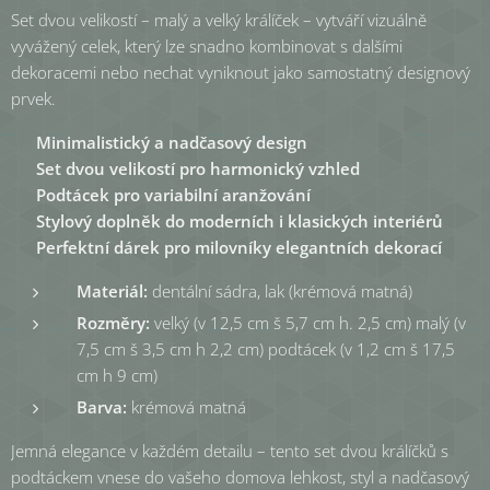
Set dvou velikostí – malý a velký králíček – vytváří vizuálně
vyvážený celek, který lze snadno kombinovat s dalšími
dekoracemi nebo nechat vyniknout jako samostatný designový
prvek.
✔
Minimalistický a nadčasový design
✔
Set dvou velikostí pro harmonický vzhled
✔
Podtácek pro variabilní aranžování
✔
Stylový doplněk do moderních i klasických interiérů
✔
Perfektní dárek pro milovníky elegantních dekorací
Materiál:
dentální sádra, lak (krémová matná)
Rozměry:
velký (v 12,5 cm š 5,7 cm h. 2,5 cm) malý (v
7,5 cm š 3,5 cm h 2,2 cm) podtácek (v 1,2 cm š 17,5
cm h 9 cm)
Barva:
krémová matná
Jemná elegance v každém detailu – tento set dvou králíčků s
podtáckem vnese do vašeho domova lehkost, styl a nadčasový