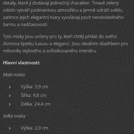
detaily, které jí dodávají jedinečný charakter. Tmavě zelený
odstín vytváří podmanivou atmosféru a jemně odráží světlo,
zatímco jejich elegantní tvary vyvolávají pocit neodolatelného
šarmu a nadčasovosti.
Tyto misky jsou určeny pro ty, kteří chtějí přidat do svého
domova špetku luxusu a eleganci. Jsou ideálním doplňkem pro
milovníky stylového a sofistikovaného interiéru.
Hlavní vlastnosti:
Malá miska:
Výška: 3,9 cm
Šířka: 9,8 cm
Délka: 24,4 cm
Velká miska:
Výška: 2,9 cm