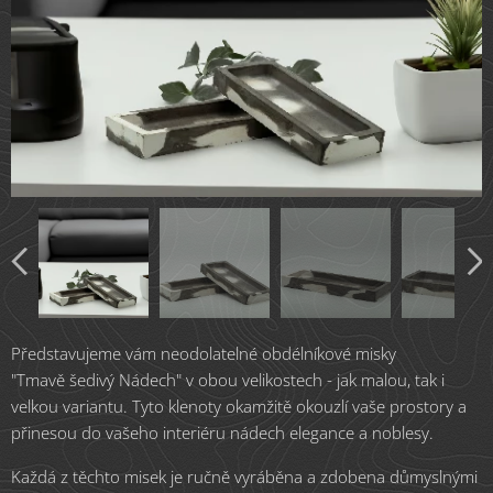
Představujeme vám neodolatelné obdélníkové misky
"Tmavě šedivý Nádech" v obou velikostech - jak malou, tak i
velkou variantu. Tyto klenoty okamžitě okouzlí vaše prostory a
přinesou do vašeho interiéru nádech elegance a noblesy.
Každá z těchto misek je ručně vyráběna a zdobena důmyslnými