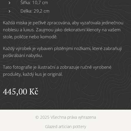
Šířka: 10,7 cm
Délka: 29,2 cm
Každá miska je pečlivě zpracována, aby vyzařovala jedinečnou
noblesu a luxus. Zaujmou jako dekorativní klenoty na vašem
stole, poličce nebo komodě.
Každý výrobek je vybaven plstěnými nožkami, které zabraňují
poškrábání nábytku.
Tato fotografie je ilustrační a zobrazuje ručně vyrobené
produkty, každý kus je originál.
445,00
Kč
© 2025 Všechna práva vyhrazena
Glazed artician pottery