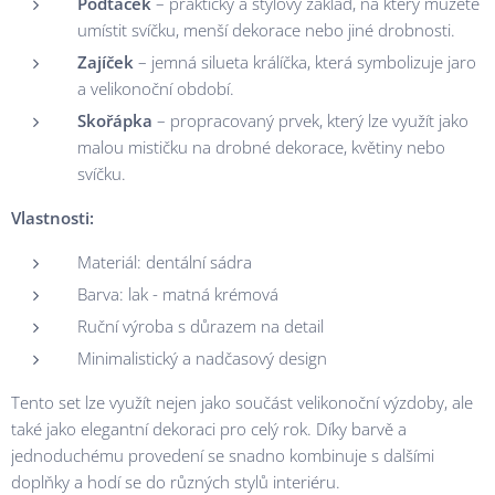
Podtácek
– praktický a stylový základ, na který můžete
umístit svíčku, menší dekorace nebo jiné drobnosti.
Zajíček
– jemná silueta králíčka, která symbolizuje jaro
a velikonoční období.
Skořápka
– propracovaný prvek, který lze využít jako
malou mističku na drobné dekorace, květiny nebo
svíčku.
Vlastnosti:
Materiál: dentální sádra
Barva: lak - matná krémová
Ruční výroba s důrazem na detail
Minimalistický a nadčasový design
Tento set lze využít nejen jako součást velikonoční výzdoby, ale
také jako elegantní dekoraci pro celý rok. Díky barvě a
jednoduchému provedení se snadno kombinuje s dalšími
doplňky a hodí se do různých stylů interiéru.