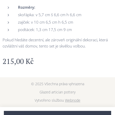
Rozměry:
skořápka: v 5,7 cm š 6,6 cm h 6,6 cm
zajíček: v 10 cm 6,5 cm h 6,5 cm
podtácek: 1,3 cm 17,5 cm 9 cm
Pokud hledáte decentní, ale zároveň originální dekoraci, která
ozvláštní váš domov, tento set je skvělou volbou.
215,00
Kč
© 2025 Všechna práva vyhrazena
Glazed artician pottery
Vytvořeno službou
Webnode