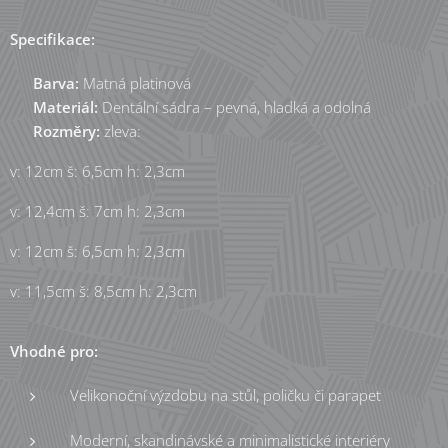
Specifikace:
✔
Barva:
Matná platinová
✔
Materiál:
Dentální sádra – pevná, hladká a odolná
✔
Rozměry:
zleva:
v: 12cm š: 6,5cm h: 2,3cm
v: 12,4cm š: 7cm h: 2,3cm
v: 12cm š: 6,5cm h: 2,3cm
v: 11,5cm š: 8,5cm h: 2,3cm
Vhodné pro:
Velikonoční výzdobu na stůl, poličku či parapet
Moderní, skandinávské a minimalistické interiéry