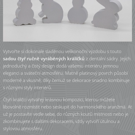
Vytvořte si dokonale sladěnou velikonoční výzdobu s touto
sadou čtyř ručně vyráběných králíčků
z dentální sádry. Jejich
jednoduchý a čistý design dodá vašemu interiéru jemnou
eleganci a sváteční atmosféru. Matně platinový povrch působí
moderně a vkusně, díky čemuž se dekorace snadno kombinuje
s různými styly interiérů.
Čtyři králíčci vytvářejí krásnou kompozici, kterou můžete
libovolně rozmístit nebo seskupit do harmonického aranžmá. Ať
už je postavíte vedle sebe, do různých koutů místnosti nebo je
zkombinujete s dalšími dekoracemi, vždy vytvoří útulnou a
stylovou atmosféru.