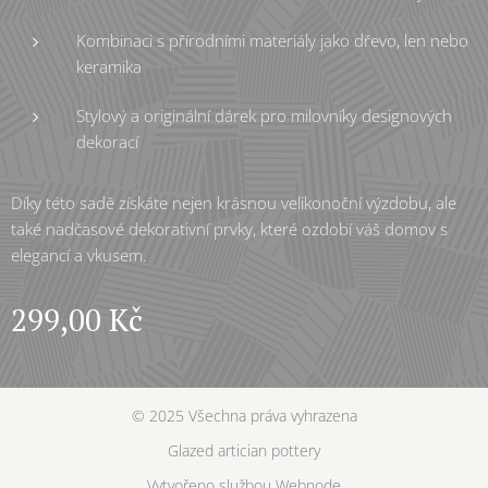
Kombinaci s přírodními materiály jako dřevo, len nebo
keramika
Stylový a originální dárek pro milovníky designových
dekorací
Díky této sadě získáte nejen krásnou velikonoční výzdobu, ale
také nadčasové dekorativní prvky, které ozdobí váš domov s
elegancí a vkusem.
299,00
Kč
© 2025 Všechna práva vyhrazena
Glazed artician pottery
Vytvořeno službou
Webnode