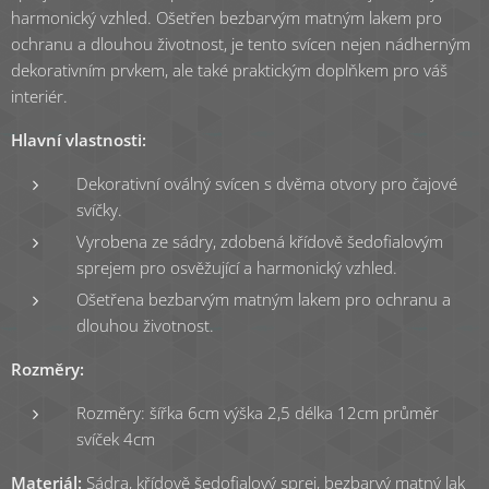
harmonický vzhled. Ošetřen bezbarvým matným lakem pro
ochranu a dlouhou životnost, je tento svícen nejen nádherným
dekorativním prvkem, ale také praktickým doplňkem pro váš
interiér.
Hlavní vlastnosti:
Dekorativní oválný svícen s dvěma otvory pro čajové
svíčky.
Vyrobena ze sádry, zdobená křídově šedofialovým
sprejem pro osvěžující a harmonický vzhled.
Ošetřena bezbarvým matným lakem pro ochranu a
dlouhou životnost.
Rozměry:
Rozměry: šířka 6cm výška 2,5 délka 12cm průměr
svíček 4cm
Materiál:
Sádra, křídově šedofialový sprej, bezbarvý matný lak