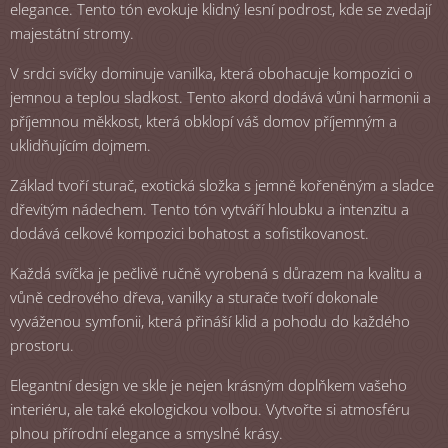
elegance. Tento tón evokuje klidný lesní podrost, kde se zvedají
majestátní stromy.
V srdci svíčky dominuje vanilka, která obohacuje kompozici o
jemnou a teplou sladkost. Tento akord dodává vůni harmonii a
příjemnou měkkost, která obklopí váš domov příjemným a
uklidňujícím dojmem.
Základ tvoří sturač, exotická složka s jemně kořeněným a sladce
dřevitým nádechem. Tento tón vytváří hloubku a intenzitu a
dodává celkové kompozici bohatost a sofistikovanost.
Každá svíčka je pečlivě ručně vyrobená s důrazem na kvalitu a
vůně cedrového dřeva, vanilky a sturače tvoří dokonale
vyváženou symfonii, která přináší klid a pohodu do každého
prostoru.
Elegantní design ve skle je nejen krásným doplňkem vašeho
interiéru, ale také ekologickou volbou. Vytvořte si atmosféru
plnou přírodní elegance a smyslné krásy.