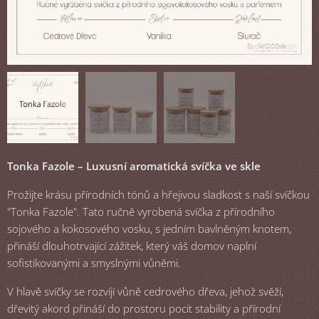
Tonka Fazole – Luxusní aromatická svíčka ve skle
Prožijte krásu přírodních tónů a hřejivou sladkost s naší svíčkou
"Tonka Fazole". Tato ručně vyrobená svíčka z přírodního
sojového a kokosového vosku, s jedním bavlněným knotem,
přináší dlouhotrvající zážitek, který váš domov naplní
sofistikovanými a smyslnými vůněmi.
V hlavě svíčky se rozvíjí vůně cedrového dřeva, jehož svěží,
dřevitý akord přináší do prostoru pocit stability a přírodní