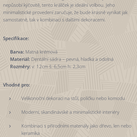
nepůsobí kýčovitě, tento králíček je ideální volbou. Jeho
minimalistické provedení zaručuje, že bude krásně vynikat jak
samostatně, tak v kombinaci s dalšími dekoracemi.
Specifikace:
✔
Barva:
Matná krémová
✔
Materiál:
Dentální sádra – pevná, hladká a odolná
✔
Rozměry:
v: 12cm š: 6,5cm h: 2,3cm
Vhodné pro:
Velikonoční dekoraci na stůl, poličku nebo komodu
Moderní, skandinávské a minimalistické interiéry
Kombinaci s přírodními materiály jako dřevo, len nebo
keramika