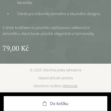
keramika
Dárek pro milovníky jemného a vkusného designu
S tímto králíčkem si vytvoříte nadčasovou velikonoční
atmosféru, která bude působit elegantně a harmonicky.
79,00
Kč
© 2025 Všechna práva vyhrazena
Glazed artician pottery
Vytvořeno službou
Webnode
Do košíku