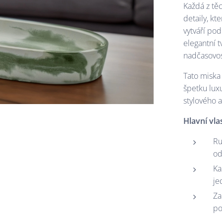
Každá z tě
detaily, kt
vytváří po
elegantní 
nadčasovos
Tato miska 
špetku lux
stylového a
Hlavní vla
Ru
od
Ka
je
Za
po