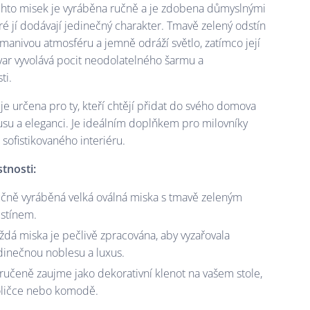
chto misek je vyráběna ručně a je zdobena důmyslnými
eré jí dodávají jedinečný charakter. Tmavě zelený odstín
dmanivou atmosféru a jemně odráží světlo, zatímco její
tvar vyvolává pocit neodolatelného šarmu a
ti.
je určena pro ty, kteří chtějí přidat do svého domova
usu a eleganci. Je ideálním doplňkem pro milovníky
 sofistikovaného interiéru.
stnosti:
čně vyráběná velká oválná miska s tmavě zeleným
stínem.
ždá miska je pečlivě zpracována, aby vyzařovala
dinečnou noblesu a luxus.
ručeně zaujme jako dekorativní klenot na vašem stole,
ličce nebo komodě.