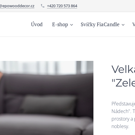
o@epowooddecor.cz
+420 720 573 864
Úvod
E-shop
Svíčky FiaCandle
V
Velk
"Zel
Představuj
Nádech". T
prostory a
noblesy.