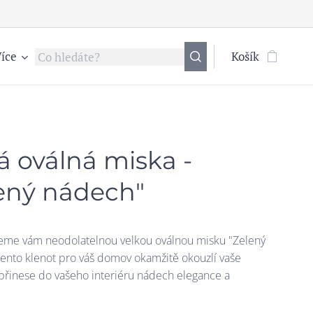
íce
Košík
á oválná miska -
ený nádech"
eme vám neodolatelnou velkou oválnou misku "Zelený
ento klenot pro váš domov okamžitě okouzlí vaše
 přinese do vašeho interiéru nádech elegance a