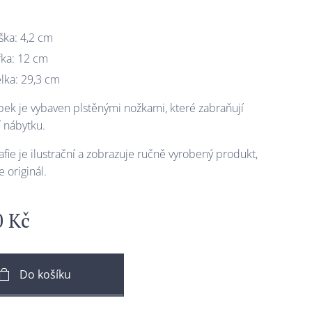
ška: 4,2 cm
řka: 12 cm
lka: 29,3 cm
bek je vybaven plstěnými nožkami, které zabraňují
 nábytku.
afie je ilustrační a zobrazuje ručně vyrobený produkt,
e originál.
0
Kč
Do košíku