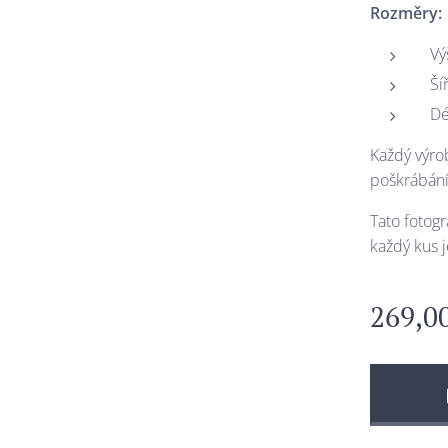
Rozměry:
Vý
Ší
Dé
Každý výro
poškrábání
Tato fotogr
každý kus j
269,0